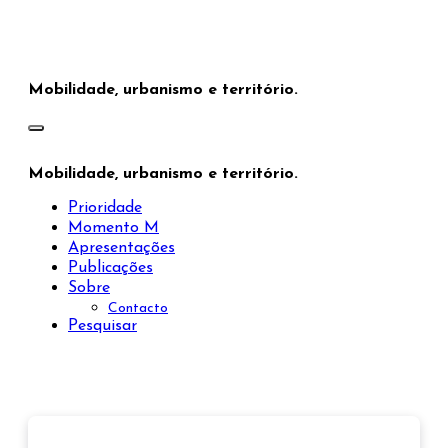
Saltar
para
o
conteúdo
Mobilidade, urbanismo e território.
Mobilidade, urbanismo e território.
Prioridade
Momento M
Apresentações
Publicações
Sobre
Contacto
Pesquisar