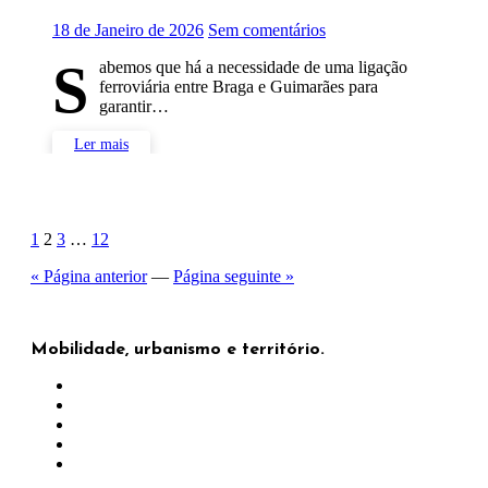
18 de Janeiro de 2026
Sem comentários
S
abemos que há a necessidade de uma ligação
ferroviária entre Braga e Guimarães para
garantir…
Ler mais
Paginação
1
2
3
…
12
dos
« Página anterior
—
Página seguinte »
conteúdos
Mobilidade, urbanismo e território.