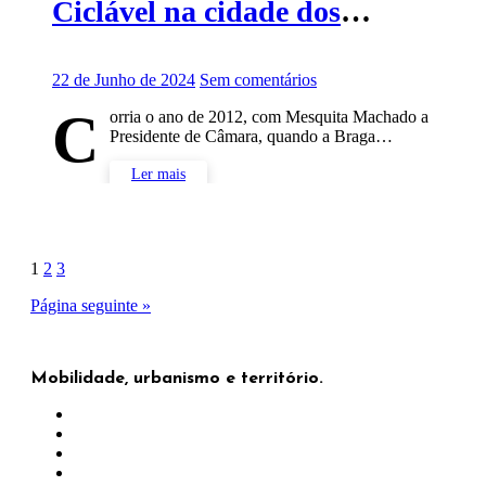
Ciclável na cidade dos
Arcebispos.
22 de Junho de 2024
Sem comentários
C
orria o ano de 2012, com Mesquita Machado a
Presidente de Câmara, quando a Braga…
Ler mais
Paginação
1
2
3
dos
Página seguinte »
conteúdos
Mobilidade, urbanismo e território.