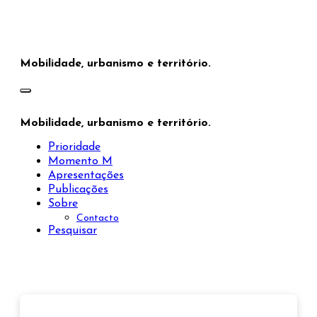
Saltar
para
o
conteúdo
Mobilidade, urbanismo e território.
Mobilidade, urbanismo e território.
Prioridade
Momento M
Apresentações
Publicações
Sobre
Contacto
Pesquisar