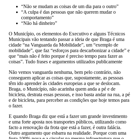
“Não se mudam as coisas de um dia para o outro”
“A culpa é das pessoas que não querem mudar o
comportamento”
“Não há dinheiro”
O Município, os elementos do Executivo e alguns Técnicos
Municipais vão tentando passar a ideia de que Braga é uma
cidade “na Vanguarda da Mobilidade”, um “exemplo de
mobilidade”, que faz “esforços para descarbonizar a cidade” e
que “mais não é feito porque é preciso tempo para fazer as
coisas”. Tudo frases e argumentos utilizados publicamente
Não vemos vanguarda nenhuma, bem pelo contrário, não
conseguem aplicar as coisas que, supostamente, as pessoas
têm ido aprender às cidades europeias a que se deslocam.
Braga, o Município, não acarinha quem anda a pé e de
bicicleta, destrata essas pessoas, e isso basta andar na rua, a pé
e de bicicleta, para perceber as condições que hoje temos para
o fazer.
E quando Braga diz que está a fazer um grande investimento
e uma forte aposta nos transportes públicos, utilizando como
facto a renovação da frota que está a fazer, é outra falácia.
Outro argumento que esbarra na realidade. Porque com uma
frota 100% nova e a circular na mesma infraestrutura que o