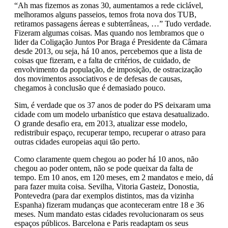
“Ah mas fizemos as zonas 30, aumentamos a rede ciclável,
melhoramos alguns passeios, temos frota nova dos TUB,
retiramos passagens áereas e subterrâneas, …” Tudo verdade.
Fizeram algumas coisas. Mas quando nos lembramos que o
lider da Coligação Juntos Por Braga é Presidente da Câmara
desde 2013, ou seja, há 10 anos, percebemos que a lista de
coisas que fizeram, e a falta de critérios, de cuidado, de
envolvimento da população, de imposição, de ostracização
dos movimentos associativos e de defesas de causas,
chegamos à conclusão que é demasiado pouco.
Sim, é verdade que os 37 anos de poder do PS deixaram uma
cidade com um modelo urbanístico que estava desatualizado.
O grande desafio era, em 2013, atualizar esse modelo,
redistribuir espaço, recuperar tempo, recuperar o atraso para
outras cidades europeias aqui tão perto.
Como claramente quem chegou ao poder há 10 anos, não
chegou ao poder ontem, não se pode queixar da falta de
tempo. Em 10 anos, em 120 meses, em 2 mandatos e meio, dá
para fazer muita coisa. Sevilha, Vitoria Gasteiz, Donostia,
Pontevedra (para dar exemplos distintos, mas da vizinha
Espanha) fizeram mudanças que aconteceram entre 18 e 36
meses. Num mandato estas cidades revolucionaram os seus
espaços públicos. Barcelona e Paris readaptam os seus