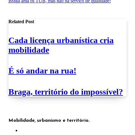
Braga ama os TUB, mas não há serviço de qualidade!
de
artigos
Related Post
Cada licença urbanística cria
mobilidade
É só andar na rua!
Braga, território do impossível?
Mobilidade, urbanismo e território.