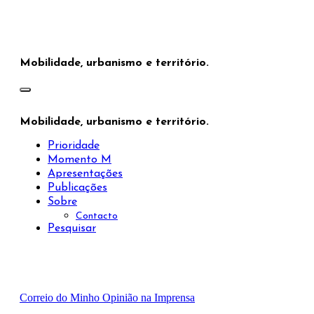
Saltar
para
o
conteúdo
Mobilidade, urbanismo e território.
Mobilidade, urbanismo e território.
Prioridade
Momento M
Apresentações
Publicações
Sobre
Contacto
Pesquisar
Correio do Minho
Opinião na Imprensa