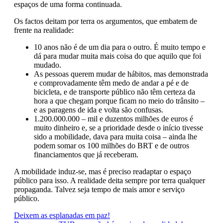
espaços de uma forma continuada.
Os factos deitam por terra os argumentos, que embatem de
frente na realidade:
10 anos não é de um dia para o outro. É muito tempo e
dá para mudar muita mais coisa do que aquilo que foi
mudado.
As pessoas querem mudar de hábitos, mas demonstrada
e comprovadamente têm medo de andar a pé e de
bicicleta, e de transporte público não têm certeza da
hora a que chegam porque ficam no meio do trânsito –
e as paragens de ida e volta são confusas.
1.200.000.000 – mil e duzentos milhões de euros é
muito dinheiro e, se a prioridade desde o início tivesse
sido a mobilidade, dava para muita coisa – ainda lhe
podem somar os 100 milhões do BRT e de outros
financiamentos que já receberam.
A mobilidade induz-se, mas é preciso readaptar o espaço
público para isso. A realidade deita sempre por terra qualquer
propaganda. Talvez seja tempo de mais amor e serviço
público.
Navegação
Deixem as esplanadas em paz!