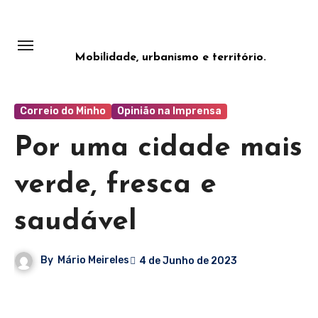
Saltar
para
o
Mobilidade, urbanismo e território.
conteúdo
Correio do Minho
Opinião na Imprensa
Por uma cidade mais
verde, fresca e
saudável
By
Mário Meireles
4 de Junho de 2023