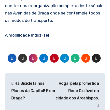
que ter uma reorganização completa deste século
nas Avenidas de Braga onde se contemple todos
os modos de transporte.
A mobilidade induz-se!
Navegação
Há Bicicleta nos
Rogai pela prometida
de
Planos da Capital! E em
Rede Ciclável na
artigos
Braga?
cidade dos Arcebispos.