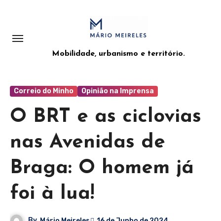
Saltar
para
o
conteúdo
Mobilidade, urbanismo e território.
Correio do Minho
Opinião na Imprensa
O BRT e as ciclovias
nas Avenidas de
Braga: O homem já
foi à lua!
By
Mário Meireles
16 de Junho de 2024