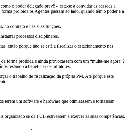
omo o poder delegado prevê -, está-se a convidar as pessoas a
e forma proibida os Agentes passam ao lado, quando têm o poder e a
, no contrato e nas suas funções.
staurar processos disciplinares.
as, então porque não se está a fiscalizar o estacionamento nas
sem de forma proibida e ainda provocassem com um “multa-me agora”?
os, estando a beneficiar os infratores.
çar o trabalho de fiscalização da própria PM. Até porque esta
ento.
o de terem um software e hardware que otimizassem e tornassem
is organizado se os TUB estivessem a exercer as suas competências.