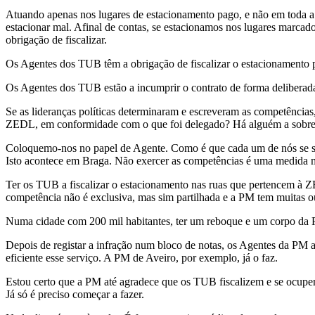
Atuando apenas nos lugares de estacionamento pago, e não em toda a 
estacionar mal. Afinal de contas, se estacionamos nos lugares marca
obrigação de fiscalizar.
Os Agentes dos TUB têm a obrigação de fiscalizar o estacionamento p
Os Agentes dos TUB estão a incumprir o contrato de forma deliberada?
Se as lideranças políticas determinaram e escreveram as competências,
ZEDL, em conformidade com o que foi delegado? Há alguém a sobrepo
Coloquemo-nos no papel de Agente. Como é que cada um de nós se sent
Isto acontece em Braga. Não exercer as competências é uma medida muit
Ter os TUB a fiscalizar o estacionamento nas ruas que pertencem à Z
competência não é exclusiva, mas sim partilhada e a PM tem muitas o
Numa cidade com 200 mil habitantes, ter um reboque e um corpo da PM
Depois de registar a infração num bloco de notas, os Agentes da PM 
eficiente esse serviço. A PM de Aveiro, por exemplo, já o faz.
Estou certo que a PM até agradece que os TUB fiscalizem e se ocupe
Já só é preciso começar a fazer.