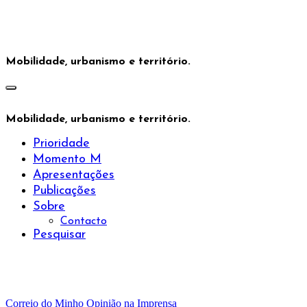
Saltar
para
o
conteúdo
Mobilidade, urbanismo e território.
Mobilidade, urbanismo e território.
Prioridade
Momento M
Apresentações
Publicações
Sobre
Contacto
Pesquisar
Correio do Minho
Opinião na Imprensa