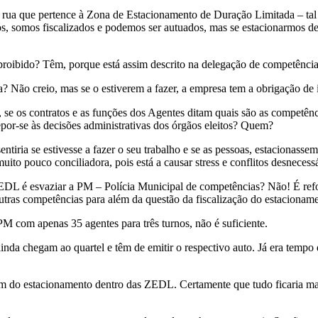
rua que pertence à Zona de Estacionamento de Duração Limitada – tal c
dos, somos fiscalizados e podemos ser autuados, mas se estacionarmos d
roibido? Têm, porque está assim descrito na delegação de competências
 Não creio, mas se o estiverem a fazer, a empresa tem a obrigação de in
 se os contratos e as funções dos Agentes ditam quais são as competênci
r-se às decisões administrativas dos órgãos eleitos? Quem?
iria se estivesse a fazer o seu trabalho e se as pessoas, estacionas
o pouco conciliadora, pois está a causar stress e conflitos desnecessári
EDL é esvaziar a PM – Polícia Municipal de competências? Não! É refor
utras competências para além da questão da fiscalização do estacionam
 com apenas 35 agentes para três turnos, não é suficiente.
ainda chegam ao quartel e têm de emitir o respectivo auto. Já era temp
m do estacionamento dentro das ZEDL. Certamente que tudo ficaria ma