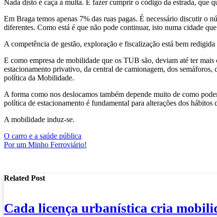
Nada disto é caça à multa. É fazer cumprir o código da estrada, que 
Em Braga temos apenas 7% das ruas pagas. É necessário discutir o nú
diferentes. Como está é que não pode continuar, isto numa cidade que
A competência de gestão, exploração e fiscalização está bem redigid
E como empresa de mobilidade que os TUB são, deviam até ter mais co
estacionamento privativo, da central de camionagem, dos semáforos, dos
política da Mobilidade.
A forma como nos deslocamos também depende muito de como podemo
política de estacionamento é fundamental para alterações dos hábitos 
A mobilidade induz-se.
Navegação
O carro e a saúde pública
Por um Minho Ferroviário!
de
artigos
Related Post
Cada licença urbanística cria mobil