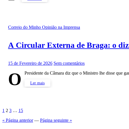
Correio do Minho
Opinião na Imprensa
A Circular Externa de Braga: o diz
15 de Fevereiro de 2026
Sem comentários
O
Presidente da Câmara diz que o Ministro lhe disse que g
Ler mais
Paginação
1
2
3
…
15
dos
« Página anterior
—
Página seguinte »
conteúdos