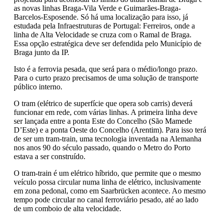
as novas linhas Braga-Vila Verde e Guimarães-Braga-
Barcelos-Esposende. Só há uma localização para isso, já
estudada pela Infraestruturas de Portugal: Ferreiros, onde a
linha de Alta Velocidade se cruza com o Ramal de Braga.
Essa opção estratégica deve ser defendida pelo Município de
Braga junto da IP.
Isto é a ferrovia pesada, que será para o médio/longo prazo.
Para o curto prazo precisamos de uma solução de transporte
público interno.
O tram (elétrico de superfície que opera sob carris) deverá
funcionar em rede, com várias linhas. A primeira linha deve
ser lançada entre a ponta Este do Concelho (São Mamede
D’Este) e a ponta Oeste do Concelho (Arentim). Para isso terá
de ser um tram-train, uma tecnologia inventada na Alemanha
nos anos 90 do século passado, quando o Metro do Porto
estava a ser construído.
O tram-train é um elétrico híbrido, que permite que o mesmo
veículo possa circular numa linha de elétrico, inclusivamente
em zona pedonal, como em Saarbrücken acontece. Ao mesmo
tempo pode circular no canal ferroviário pesado, até ao lado
de um comboio de alta velocidade.