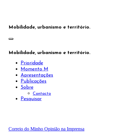
Saltar
para
o
conteúdo
Mobilidade, urbanismo e território.
Mobilidade, urbanismo e território.
Prioridade
Momento M
Apresentações
Publicações
Sobre
Contacto
Pesquisar
Correio do Minho
Opinião na Imprensa