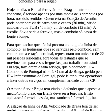
concelho e para a região.
Hoje em dia, o Ramal ferroviário de Braga, dentro do
concelho, é servido apenas por uma média de 3 comboios por
hora, nos dois sentidos. Quem está na Estação de Arentim
pode optar por: vir de carro para o centro (30 min), vir de
autocarro dos TUB (45 min), vir de comboio (12 min). A
escolha óbvia seria a ferrovia, mas o comboio só passa de
longe a longe.
Para quem achar que não há procura ao longo da linha de
comboio, as freguesias que são servidas pelo comboio, sem
contar com a estação terminal, representam um universo de 22
mil pessoas residentes, fora todas as restantes que se
movimentam para essas freguesias para trabalhar ou estudar.
Ou seja, falta oferta e falta serviço, que o operador CP –
Comboios de Portugal não dá. O ramal de Braga, gerido pela
IP – Infraestruturas de Portugal, pode lá ter outros operadores
a fazer outros serviços em complementaridade com a CP.
O Amar e Servir Braga tem vindo a defender que a aposta a
médio/longo prazo em Braga deve ser a ferrovia. E isto
aplica-se à ferrovia pesada, mas também à ferrovia ligeira.
A estação da linha de Alta Velocidade de Braga terá de ser
projetada para acomodar as linhas do atual Ramal de Braga e