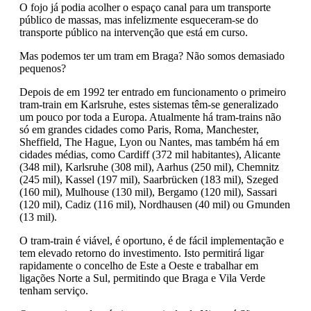
O fojo já podia acolher o espaço canal para um transporte
público de massas, mas infelizmente esqueceram-se do
transporte público na intervenção que está em curso.
Mas podemos ter um tram em Braga? Não somos demasiado
pequenos?
Depois de em 1992 ter entrado em funcionamento o primeiro
tram-train em Karlsruhe, estes sistemas têm-se generalizado
um pouco por toda a Europa. Atualmente há tram-trains não
só em grandes cidades como Paris, Roma, Manchester,
Sheffield, The Hague, Lyon ou Nantes, mas também há em
cidades médias, como Cardiff (372 mil habitantes), Alicante
(348 mil), Karlsruhe (308 mil), Aarhus (250 mil), Chemnitz
(245 mil), Kassel (197 mil), Saarbrücken (183 mil), Szeged
(160 mil), Mulhouse (130 mil), Bergamo (120 mil), Sassari
(120 mil), Cadiz (116 mil), Nordhausen (40 mil) ou Gmunden
(13 mil).
O tram-train é viável, é oportuno, é de fácil implementação e
tem elevado retorno do investimento. Isto permitirá ligar
rapidamente o concelho de Este a Oeste e trabalhar em
ligações Norte a Sul, permitindo que Braga e Vila Verde
tenham serviço.