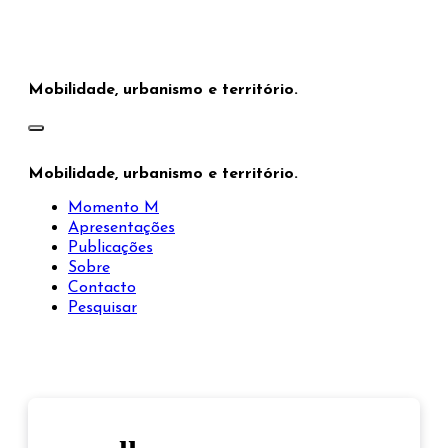
Saltar
para
o
conteúdo
Mobilidade, urbanismo e território.
Mobilidade, urbanismo e território.
Momento M
Apresentações
Publicações
Sobre
Contacto
Pesquisar