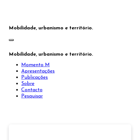
Saltar
para
o
conteúdo
Mobilidade, urbanismo e território.
Mobilidade, urbanismo e território.
Momento M
Apresentações
Publicações
Sobre
Contacto
Pesquisar