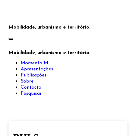
Saltar
para
o
conteúdo
Mobilidade, urbanismo e território.
Mobilidade, urbanismo e território.
Momento M
Apresentações
Publicações
Sobre
Contacto
Pesquisar