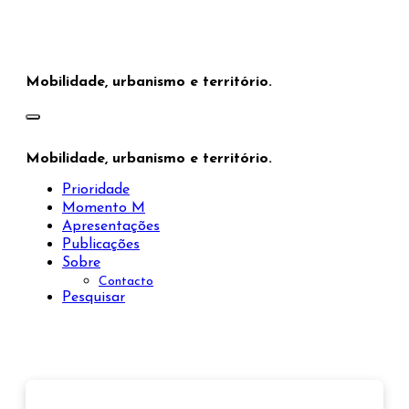
Saltar
para
o
conteúdo
Mobilidade, urbanismo e território.
Mobilidade, urbanismo e território.
Prioridade
Momento M
Apresentações
Publicações
Sobre
Contacto
Pesquisar