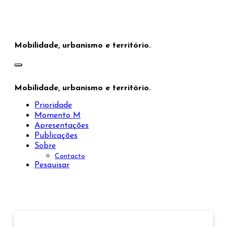
Saltar
para
o
conteúdo
Mobilidade, urbanismo e território.
Mobilidade, urbanismo e território.
Prioridade
Momento M
Apresentações
Publicações
Sobre
Contacto
Pesquisar