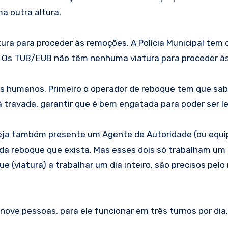
a outra altura.
tura para proceder às remoções. A Polícia Municipal te
. Os TUB/EUB não têm nenhuma viatura para proceder à
os humanos. Primeiro o operador de reboque tem que sabe
á travada, garantir que é bem engatada para poder ser le
teja também presente um Agente de Autoridade (ou equip
a reboque que exista. Mas esses dois só trabalham um t
e (viatura) a trabalhar um dia inteiro, são precisos pelo
ove pessoas, para ele funcionar em três turnos por dia.