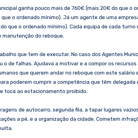
unicipal ganha pouco mais de 760€ (mais 20€ do que o 
o que o ordenado mínimo). Já um agente de uma empresa
do que o ordenado mínimo). Cada equipa de cada turno
 e manutenção do reboque.
abalho que tem de executar. No caso dos Agentes Municip
 ou o de falhas. Ajudava a motivar e a compor os recurs
 humanos que querem andar no reboque com este salário 
ara poderem cumprir a competência que têm delegada e
ue toca ao estacionamento proibido.
agens de autocarro, segunda fila, a tapar lugares vazio
slocações a pé, e a organização da cidade. Cometem infra
multa.