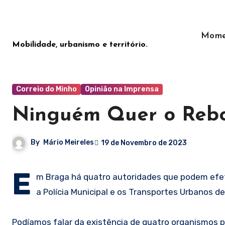
Saltar
para
o
Mome
Mobilidade, urbanismo e território.
conteúdo
Correio do Minho
Opinião na Imprensa
Ninguém Quer o Reb
By
Mário Meireles
19 de Novembro de 2023
E
m Braga há quatro autoridades que podem efetu
a Polícia Municipal e os Transportes Urbanos de
Podíamos falar da existência de quatro organismos 