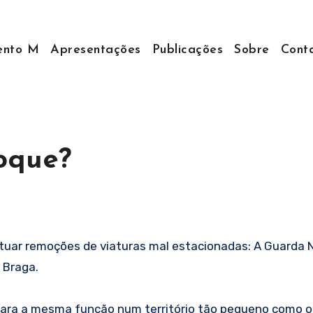
nto M
Apresentações
Publicações
Sobre
Cont
oque?
ar remoções de viaturas mal estacionadas: A Guarda Nac
 Braga.
para a mesma função num território tão pequeno como o 