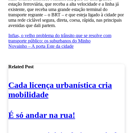
estação ferroviária, que receba a alta velocidade e a linha já
existente, que receba uma grande estação terminal do
transporte regrante – o BRT – e que esteja ligado à cidade por
uma rede ciclável segura, direta, coesa, rápida, nas principais
avenidas que dali partem.
Navegação
Infias, o velho problema do trânsito que se resolve com
transporte público: os suburbanos do Minho
de
Novainho – A porta Este da cidade
artigos
Related Post
Cada licença urbanística cria
mobilidade
É só andar na rua!