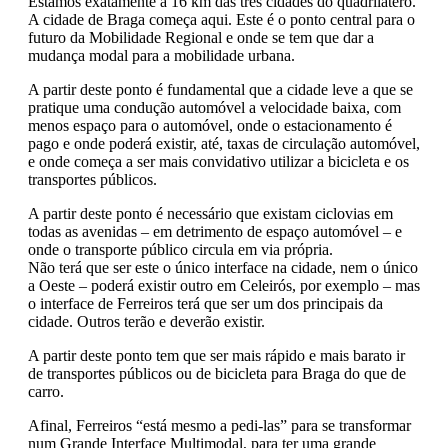
Estamos exatamente a 16 km das três cidades do quadrilátero.
A cidade de Braga começa aqui. Este é o ponto central para o
futuro da Mobilidade Regional e onde se tem que dar a
mudança modal para a mobilidade urbana.
A partir deste ponto é fundamental que a cidade leve a que se
pratique uma condução automóvel a velocidade baixa, com
menos espaço para o automóvel, onde o estacionamento é
pago e onde poderá existir, até, taxas de circulação automóvel,
e onde começa a ser mais convidativo utilizar a bicicleta e os
transportes públicos.
A partir deste ponto é necessário que existam ciclovias em
todas as avenidas – em detrimento de espaço automóvel – e
onde o transporte público circula em via própria.
Não terá que ser este o único interface na cidade, nem o único
a Oeste – poderá existir outro em Celeirós, por exemplo – mas
o interface de Ferreiros terá que ser um dos principais da
cidade. Outros terão e deverão existir.
A partir deste ponto tem que ser mais rápido e mais barato ir
de transportes públicos ou de bicicleta para Braga do que de
carro.
Afinal, Ferreiros “está mesmo a pedi-las” para se transformar
num Grande Interface Multimodal, para ter uma grande