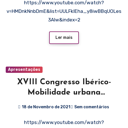
https://www.youtube.com/watch?
Meireles
v=HMDnkNnbDmE&list=UULFklEha_y8iwBBqUOLes
3AIw&index=2
Ler mais
Apresentações
XVIII Congresso Ibérico-
Mobilidade urbana
sustentável centrada no uso
18 de Novembro de 2021
Sem comentários
da bicicleta: o caso de Braga
https://www.youtube.com/watch?