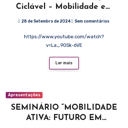
Ciclável – Mobilidade em
Braga: Redesenhar a
28 de Setembro de 2024
Sem comentários
Cidade para Todos @
GreenFest 28.09.2024
https://www.youtube.com/watch?
v=La_90Sk-6VE
Ler mais
Apresentações
SEMINÁRIO “MOBILIDADE
ATIVA: FUTURO EM