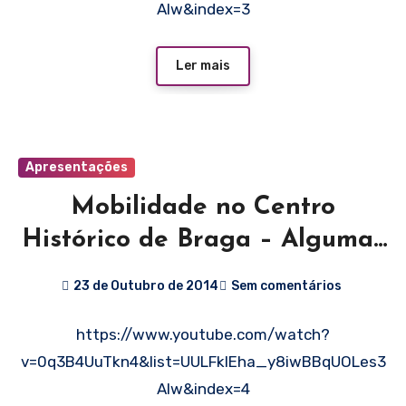
AIw&index=3
Ler mais
Apresentações
Mobilidade no Centro
Histórico de Braga – Algumas
Propostas – Braga Ciclável
23 de Outubro de 2014
Sem comentários
https://www.youtube.com/watch?
v=0q3B4UuTkn4&list=UULFklEha_y8iwBBqUOLes3
AIw&index=4