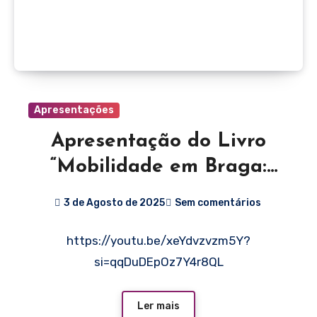
Apresentações
Apresentação do Livro
“Mobilidade em Braga:
Reflexões para um futuro
3 de Agosto de 2025
Sem comentários
melhor”
https://youtu.be/xeYdvzvzm5Y?
si=qqDuDEpOz7Y4r8QL
Ler mais