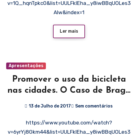
v=1Q_hqnTpkc0&list=UULFklEha_y8iwBBqUOLes3
AIw&index=1
Ler mais
Apresentações
Promover o uso da bicicleta
nas cidades. O Caso de Braga
– Eje 1 Ciudades ciclistas”, do
13 de Julho de 2017
Sem comentários
Congresso Ibérico a Bicicleta
https://www.youtube.com/watch?
e a Cidade
v=6yrYj8Gkm44&list=UULFklEha_y8iwBBqUOLes3