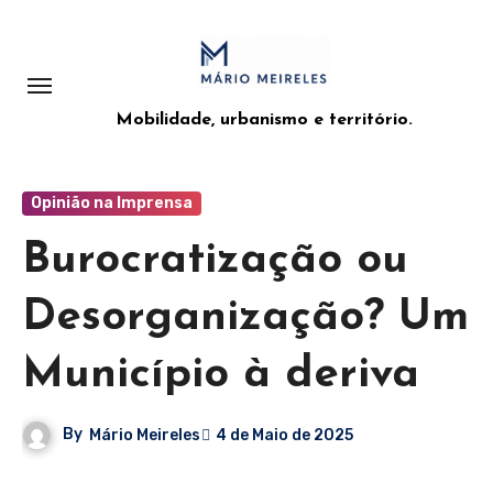
Saltar
para
o
conteúdo
Mobilidade, urbanismo e território.
Opinião na Imprensa
Burocratização ou
Desorganização? Um
Município à deriva
By
Mário Meireles
4 de Maio de 2025