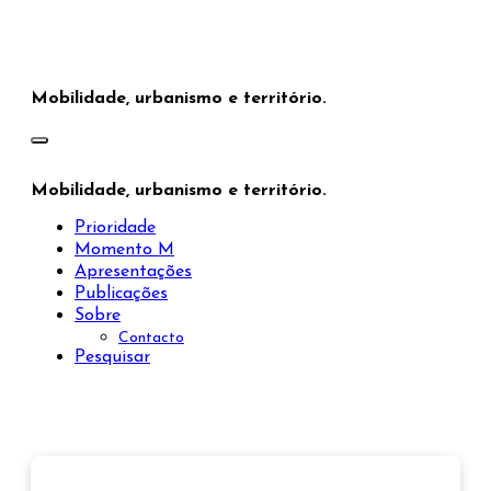
Saltar
para
o
conteúdo
Mobilidade, urbanismo e território.
Mobilidade, urbanismo e território.
Prioridade
Momento M
Apresentações
Publicações
Sobre
Contacto
Pesquisar