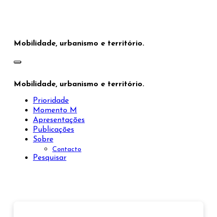
Saltar
para
o
conteúdo
Mobilidade, urbanismo e território.
Mobilidade, urbanismo e território.
Prioridade
Momento M
Apresentações
Publicações
Sobre
Contacto
Pesquisar