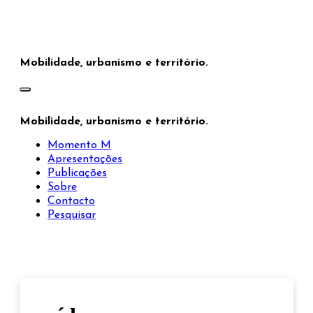
Saltar
para
o
conteúdo
Mobilidade, urbanismo e território.
Mobilidade, urbanismo e território.
Momento M
Apresentações
Publicações
Sobre
Contacto
Pesquisar