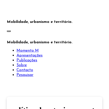
Saltar
para
o
conteúdo
Mobilidade, urbanismo e território.
Mobilidade, urbanismo e território.
Momento M
Apresentações
Publicações
Sobre
Contacto
Pesquisar