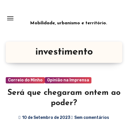
Saltar
para
o
Mobilidade, urbanismo e território.
conteúdo
investimento
Correio do Minho
Opinião na Imprensa
Será que chegaram ontem ao
poder?
10 de Setembro de 2023
Sem comentários