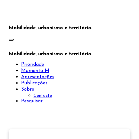
Saltar
para
o
conteúdo
Mobilidade, urbanismo e território.
Mobilidade, urbanismo e território.
Prioridade
Momento M
Apresentações
Publicações
Sobre
Contacto
Pesquisar