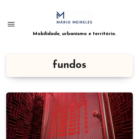
Saltar
para
o
conteúdo
Mobilidade, urbanismo e território.
fundos