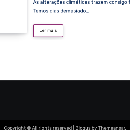
As alterações climáticas trazem consigo
Temos dias demasiado…
Ler mais
Copyright © All rights reserved
|
Blogus
by
Themeansar
.