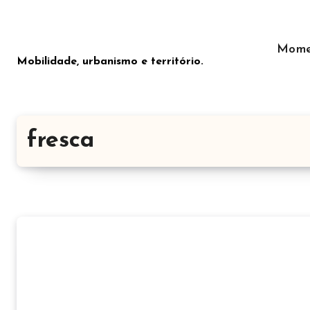
Saltar
para
o
Mome
Mobilidade, urbanismo e território.
conteúdo
fresca