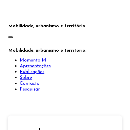
Saltar
para
o
conteúdo
Mobilidade, urbanismo e território.
Mobilidade, urbanismo e território.
Momento M
Apresentações
Publicações
Sobre
Contacto
Pesquisar