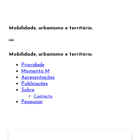
Saltar
para
o
conteúdo
Mobilidade, urbanismo e território.
Mobilidade, urbanismo e território.
Prioridade
Momento M
Apresentações
Publicações
Sobre
Contacto
Pesquisar