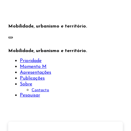
Saltar
para
o
conteúdo
Mobilidade, urbanismo e território.
Mobilidade, urbanismo e território.
Prioridade
Momento M
Apresentações
Publicações
Sobre
Contacto
Pesquisar