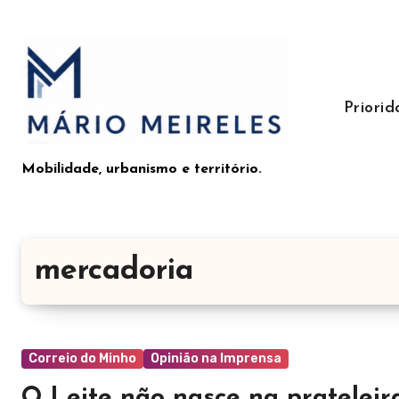
Saltar
para
o
conteúdo
Priori
Mobilidade, urbanismo e território.
mercadoria
Correio do Minho
Opinião na Imprensa
O Leite não nasce na pratelei