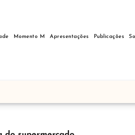
dade
Momento M
Apresentações
Publicações
S
ra do supermercado