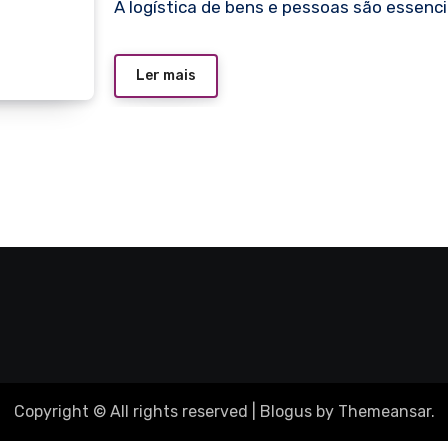
A logística de bens e pessoas são essencia
Ler mais
Copyright © All rights reserved
|
Blogus
by
Themeansar
.