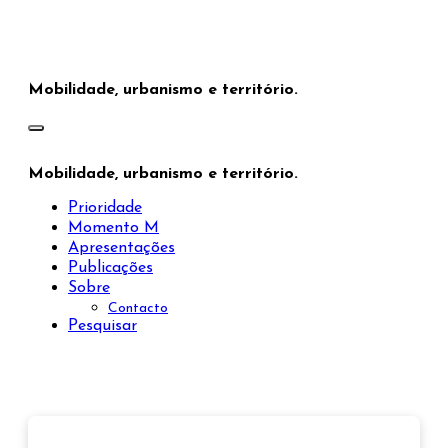
Saltar
para
o
conteúdo
Mobilidade, urbanismo e território.
Mobilidade, urbanismo e território.
Prioridade
Momento M
Apresentações
Publicações
Sobre
Contacto
Pesquisar