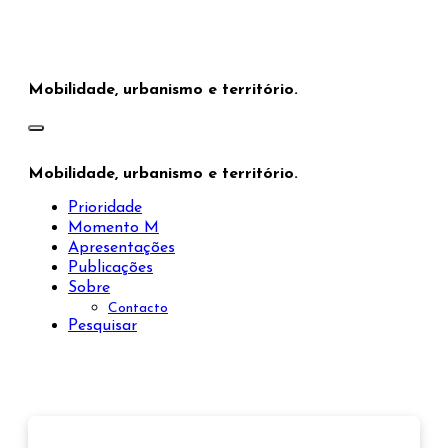
Saltar
para
o
conteúdo
Mobilidade, urbanismo e território.
Mobilidade, urbanismo e território.
Prioridade
Momento M
Apresentações
Publicações
Sobre
Contacto
Pesquisar