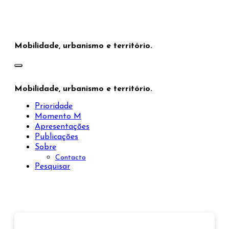
Saltar
para
o
conteúdo
Mobilidade, urbanismo e território.
Mobilidade, urbanismo e território.
Prioridade
Momento M
Apresentações
Publicações
Sobre
Contacto
Pesquisar